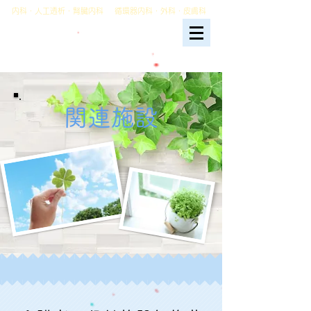
内科・人工透析・腎臓内科
循環器内科・外科・皮膚科
矢野医院
生活習慣病治療
人工透析
関連施設