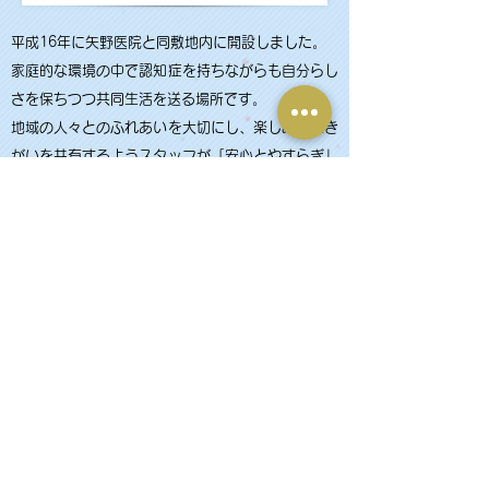
平成16年に矢野医院と同敷地内に開設しました。
家庭的な環境の中で認知症を持ちながらも自分らし
さを保ちつつ共同生活を送る場所です。
地域の人々とのふれあいを大切にし、楽しみや生き
がいを共有するようスタッフが「安心とやすらぎ」
をサポートさせて頂きます。
全室個室（18室）
2ユニット
洗面・収納タンス設置
ご利用できる方
要支援2、要介護1～5で藍住町内に在住する
認知症高齢者
住所